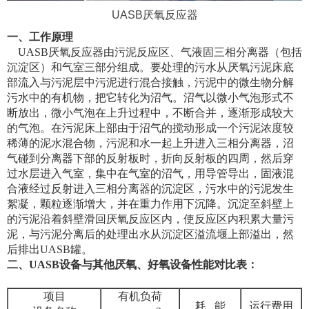
UASB厌氧反应器
一、工作原理
UASB厌氧反应器由污泥反应区、气液固三相分离器（包括
沉淀区）和气室三部分组成。要处理的污水从厌氧污泥床底
部流入与污泥层中污泥进行混合接触，污泥中的微生物分解
污水中的有机物，把它转化为沼气。沼气以微小气泡形式不
断放出，微小气泡在上升过程中，不断合并，逐渐形成较大
的气泡。在污泥床上部由于沼气的搅动形成一个污泥浓度较
稀薄的泥水混合物，污泥和水一起上升进入三相分离器，沼
气碰到分离器下部的反射板时，折向反射板的四周，然后穿
过水层进入气室，集中在气室的沼气，用导管导出，固液混
合液经过反射进入三相分离器的沉淀区，污水中的污泥发生
絮凝，颗粒逐渐增大，并在重力作用下沉降。沉淀至斜壁上
的污泥沿着斜壁滑回厌氧反应区内，使反应区内积累大量污
泥，与污泥分离后的处理出水从沉淀区溢流堰上部溢出，然
后排出UASB罐。
二、UASB
设备与其他厌氧、好氧设备性能对比表：
项目
有机负荷
耗 能
运行费用